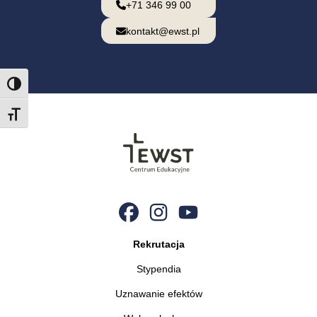
+71 346 99 00
kontakt@ewst.pl
Przełącz wysoki kontrast
Przełącz wielkość tekstu
Rekrutacja
Stypendia
Uznawanie efektów