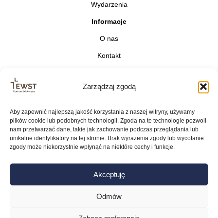
Wydarzenia
Informacje
O nas
Kontakt
Zarządzaj zgodą
Aby zapewnić najlepszą jakość korzystania z naszej witryny, używamy
plików cookie lub podobnych technologii. Zgoda na te technologie pozwoli
BIP
nam przetwarzać dane, takie jak zachowanie podczas przeglądania lub
unikalne identyfikatory na tej stronie. Brak wyrażenia zgody lub wycofanie
zgody może niekorzystnie wpłynąć na niektóre cechy i funkcje.
Deklaracja dostępności
Polityka prywatności
Akceptuję
Przetwarzanie danych osobowych
Odmów