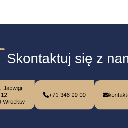
Skontaktuj się z na
w. Jadwigi
12
+71 346 99 00
kontak
6 Wrocław