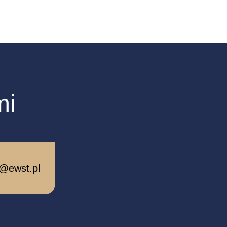
mi
t@ewst.pl