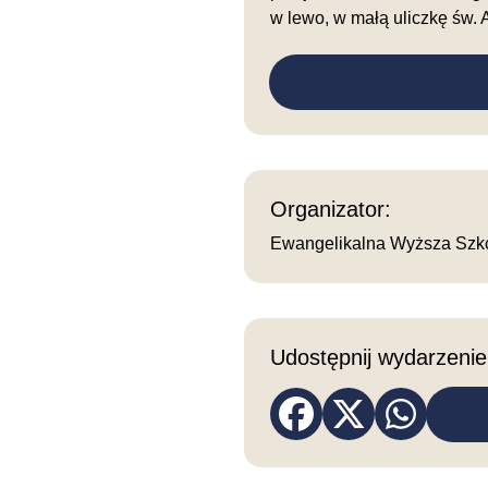
w lewo, w małą uliczkę św. 
Organizator:
Ewangelikalna Wyższa Szko
Udostępnij wydarzenie
Otwiera się w nowym okni
Otwiera się w nowy
Otwiera się 