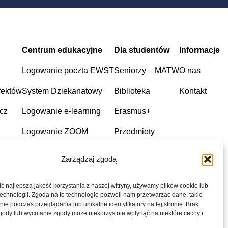
Centrum edukacyjne
Dla studentów
Informacje
Logowanie poczta EWST
Seniorzy – MATW
O nas
fektów
System Dziekanatowy
Biblioteka
Kontakt
cz
Logowanie e-learning
Erasmus+
Logowanie ZOOM
Przedmioty
Wykładowcy
Zarządzaj zgodą
Wydarzenia
 najlepszą jakość korzystania z naszej witryny, używamy plików cookie lub
echnologii. Zgoda na te technologie pozwoli nam przetwarzać dane, takie
ie podczas przeglądania lub unikalne identyfikatory na tej stronie. Brak
gody lub wycofanie zgody może niekorzystnie wpłynąć na niektóre cechy i