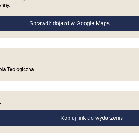
Anny.
Sprawdź dojazd w Google Maps
ła Teologiczna
:
Kopiuj link do wydarzenia
e
m oknie
w nowym oknie