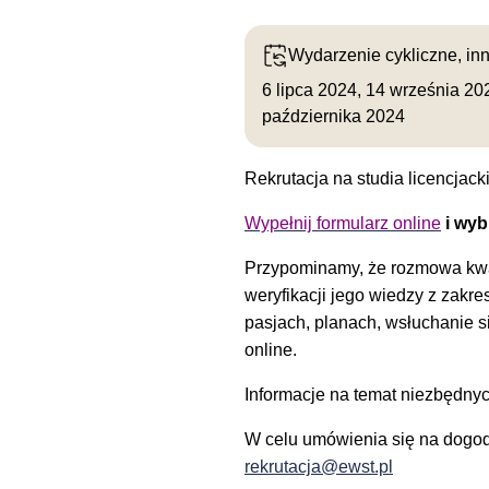
To jest wydarzenie cykliczne 
Wydarzenie cykliczne, inn
6 lipca 2024
,
14 września 20
października 2024
Rekrutacja na studia licencjac
Wypełnij formularz online
i wyb
Przypominamy, że rozmowa kwal
weryfikacji jego wiedzy z zakr
pasjach, planach, wsłuchanie s
online.
Informacje na temat niezbędnyc
W celu umówienia się na dogodn
rekrutacja@ewst.pl