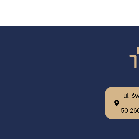
ul. ś
50-26